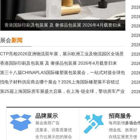
20
20
CTP亮相2026亚洲物流双年展，展示欧洲工业及物流园区全场景
20
20
解决方案
展会
新闻
20
CTP亮相2026亚洲物流双年展，展示欧洲工业及物流园区全场景
20
解决方案
香港国际印刷及包装展 及 奢侈品包装展 2026年4月载誉归来
理
20
第三十八届CHINAPLAS国际橡塑展包装展会，一站式对接全球包
20
装产业链
找电子材料供应商去哪个展会？2026上海国际橡塑展不容错过
20
第25届上海国际房车展盛大启幕，在上海·链全球，擎动房车产业
20
新浪潮！
品牌展示
招商服务
展会推荐广告
每周新增
多场合
流量多、访客质量优
佣金低、效果好
全方位展示您的展会
在线定展更方便