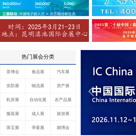
热门展会分类
茶博会
食品展
汽车展
安防展
物流展
房产展
机床展
自动化展
农产品展
服装展
成人展
旅游展
珠宝展
孕童展
婚博会